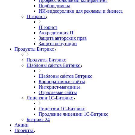
Профессиональный копирайтинг
Подбор домена
ИИ-видеоролики для рекламы и бизнеса
IT-юрист
IT-юрист
Аккредитация IT
Защита авторских прав
Защита репутации
Продукты Битрикс
Продукты Битрикс
Шаблоны сайтов Битрикс
Шаблоны сайтов Битрикс
Корпоративные сайты
Интернет-магазины
Отраслевые сайты
Лицензии 1С-Битрикс
Лицензии 1С-Битрикс
Продление лицензии 1С-Битрикс
Битрикс 24
Акции
Проекты