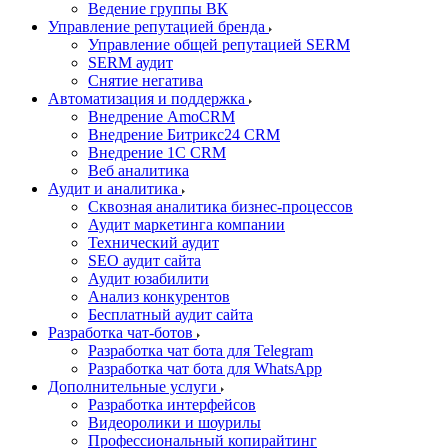
Ведение группы ВК
Управление репутацией бренда
Управление общей репутацией SERM
SERM аудит
Снятие негатива
Автоматизация и поддержка
Внедрение AmoCRM
Внедрение Битрикс24 CRM
Внедрение 1C CRM
Веб аналитика
Аудит и аналитика
Сквозная аналитика бизнес-процессов
Аудит маркетинга компании
Технический аудит
SEO аудит сайта
Аудит юзабилити
Анализ конкурентов
Бесплатный аудит сайта
Разработка чат-ботов
Разработка чат бота для Telegram
Разработка чат бота для WhatsApp
Дополнительные услуги
Разработка интерфейсов
Видеоролики и шоурилы
Профессиональный копирайтинг