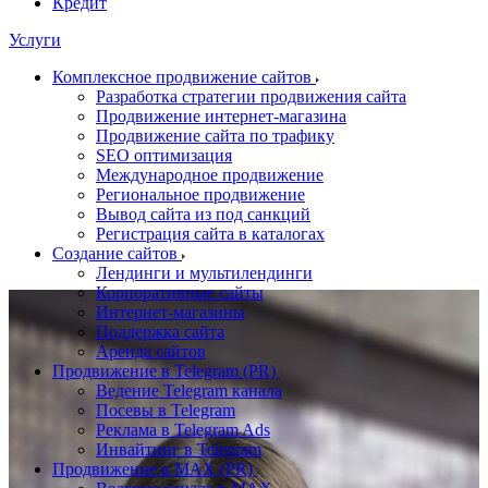
Кредит
Услуги
Комплексное продвижение сайтов
Разработка стратегии продвижения сайта
Продвижение интернет-магазина
Продвижение сайта по трафику
SEO оптимизация
Международное продвижение
Региональное продвижение
Вывод сайта из под санкций
Регистрация сайта в каталогах
Создание сайтов
Лендинги и мультилендинги
Корпоративные сайты
Интернет-магазины
Поддержка сайта
Аренда сайтов
Продвижение в Telegram (PR)
Ведение Telegram канала
Посевы в Telegram
Реклама в Telegram Ads
Инвайтинг в Telegram
Продвижение в MAX (PR)