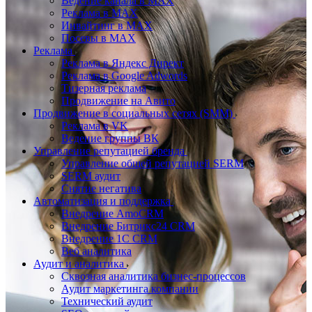
Ведение канала в MAX
Реклама в MAX
Инвайтинг в MAX
Посевы в MAX
Реклама
Реклама в Яндекс Директ
Реклама в Google Adwords
Тизерная реклама
Продвижение на Авито
Продвижение в социальных сетях (SMM)
Реклама в VK
Ведение группы ВК
Управление репутацией бренда
Управление общей репутацией SERM
SERM аудит
Снятие негатива
Автоматизация и поддержка
Внедрение AmoCRM
Внедрение Битрикс24 CRM
Внедрение 1C CRM
Веб аналитика
Аудит и аналитика
Сквозная аналитика бизнес-процессов
Аудит маркетинга компании
Технический аудит