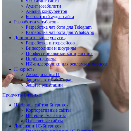
SEO аудит сайта
Аудит юзабилити
Анализ конкурентов
Бесплатный аудит сайта
Разработка чат-ботов
Разработка чат бота для Telegram
Разработка чат бота для WhatsApp
Дополнительные услуги
Разработка интерфейсов
Видеоролики и шоурилы
Профессиональный копирайтинг
Подбор домена
ИИ-видеоролики для рекламы и бизнеса
IT-юрист
Аккредитация IT
Защита авторских прав
Защита репутации
Продукты Битрикс
Шаблоны сайтов Битрикс
Корпоративные сайты
Интернет-магазины
Отраслевые сайты
Лицензии 1С-Битрикс